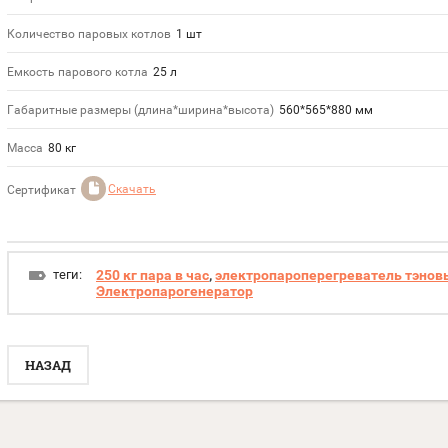
Количество паровых котлов
1 шт
Емкость парового котла
25 л
Габаритные размеры (длина*ширина*высота)
560*565*880 мм
Масса
80 кг
Скачать
Сертификат
теги:
250 кг пара в час
,
электропароперегреватель тэнов
Электропарогенератор
НАЗАД