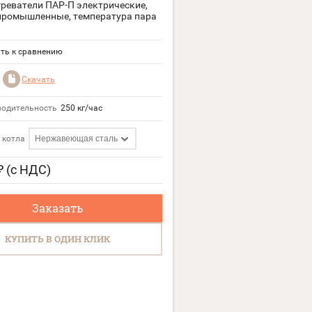
реватели ПАР-П электрические,
промышленные, температура пара
.
ть к сравнению
Скачать
одительность
250 кг/час
 котла
Нержавеющая сталь
₽ (с НДС)
Заказать
КУПИТЬ В ОДИН КЛИК