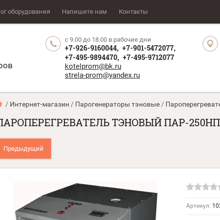
ог оборудования
Напишите нам
Контакты
с 9.00 до 18.00 в рабочие дни
+7-926-9160044,
+7-901-5472077,
+7-495-9894470,
+7-495-9712077
ров
kotelprom@bk.ru
strela-prom@yandex.ru
 / 
Интернет-магазин
 / 
Парогенераторы тэновые
 / 
Пароперегреват
ПАРОПЕРЕГРЕВАТЕЛЬ ТЭНОВЫЙ ПАР-250НП
Предыдущий
Артикул:
10