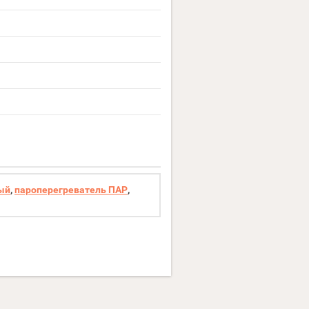
ый
,
пароперегреватель ПАР
,